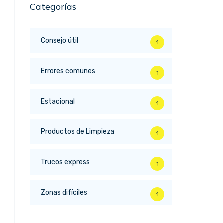
Categorías
Consejo útil
1
Errores comunes
1
Estacional
1
Productos de Limpieza
1
Trucos express
1
Zonas difíciles
1