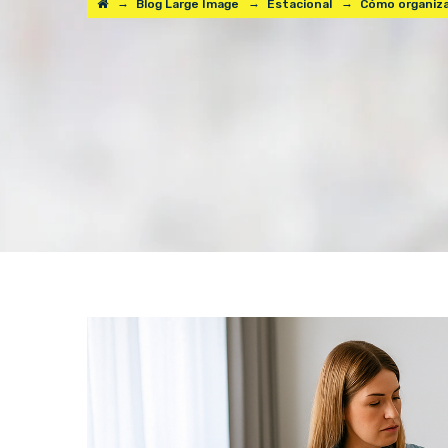
→
→
→
Blog Large Image
Estacional
Cómo organizar