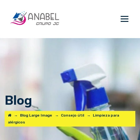
Blog
→
→
→
Blog Large Image
Consejo útil
Limpieza para
alérgicos